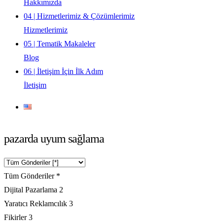
Hakkımızda
04 | Hizmetlerimiz & Çözümlerimiz
Hizmetlerimiz
05 | Tematik Makaleler
Blog
06 | İletişim İçin İlk Adım
İletişim
pazarda uyum sağlama
Tüm Gönderiler
*
Dijital Pazarlama
2
Yaratıcı Reklamcılık
3
Fikirler
3