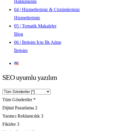
Hakkımızda
04 | Hizmetlerimiz & Çözümlerimiz
Hizmetlerimiz
05 | Tematik Makaleler
Blog
06 | İletişim İçin İlk Adım
İletişim
SEO uyumlu yazılım
Tüm Gönderiler
*
Dijital Pazarlama
2
Yaratıcı Reklamcılık
3
Fikirler
3