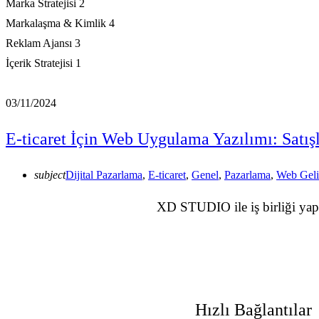
Marka Stratejisi
2
Markalaşma & Kimlik
4
Reklam Ajansı
3
İçerik Stratejisi
1
03/11/2024
E-ticaret İçin Web Uygulama Yazılımı: Satış
subject
Dijital Pazarlama
,
E-ticaret
,
Genel
,
Pazarlama
,
Web Geli
XD STUDIO ile iş birliği yapar
Hızlı Bağlantılar​